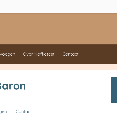
evoegen
Over Koffietest
Contact
Baron
ngen
Contact