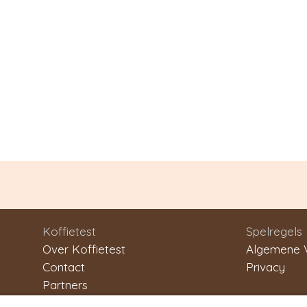
Koffietest
Spelregels
Over Koffietest
Algemene 
Contact
Privacy
Partners