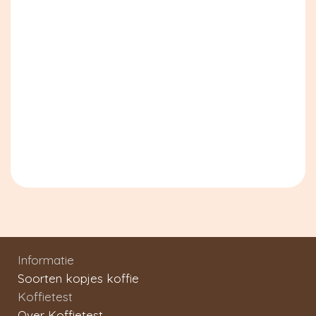
Informatie
Soorten kopjes koffie
Koffietest
Over Koffietest