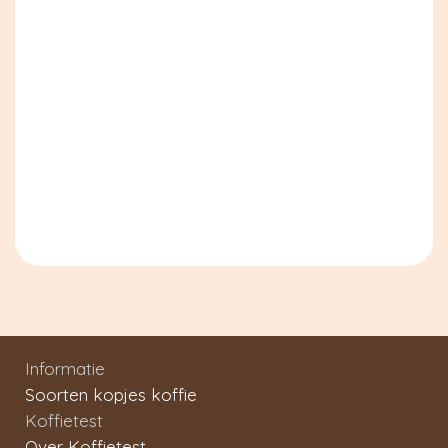
Informatie
Soorten kopjes koffie
Koffietest
Over Koffietest