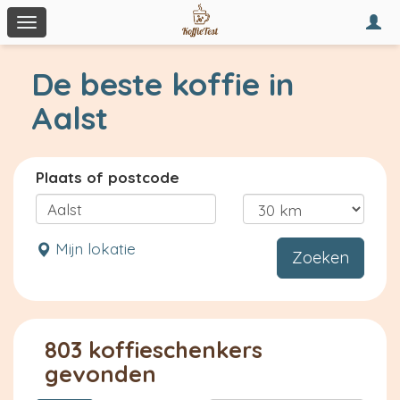
Togg
Toggle
navi
navigation
De beste koffie in
Aalst
Plaats of postcode
Mijn lokatie
Zoeken
803 koffieschenkers
gevonden