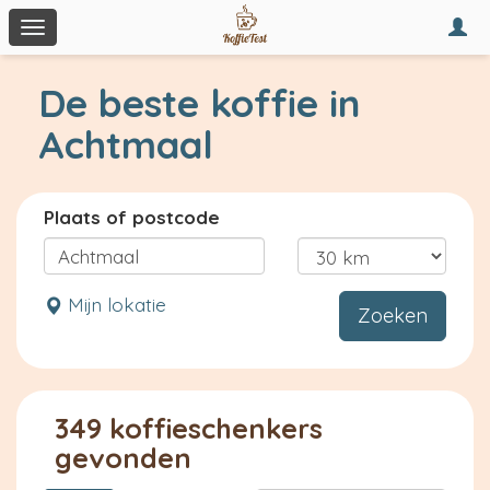
Togg
Toggle
navi
navigation
De beste koffie in
Achtmaal
Plaats of postcode
Mijn lokatie
Zoeken
349 koffieschenkers
gevonden