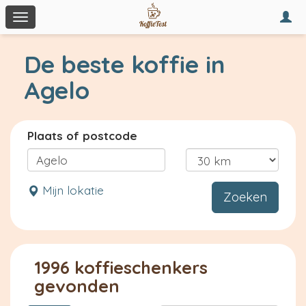
Togg
Toggle
navi
navigation
De beste koffie in
Agelo
Plaats of postcode
Mijn lokatie
Zoeken
1996 koffieschenkers
gevonden