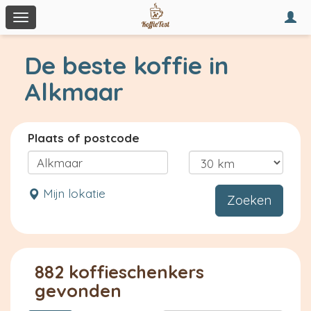
Togg
Toggle
navi
navigation
De beste koffie in
Alkmaar
Plaats of postcode
Mijn lokatie
Zoeken
882 koffieschenkers
gevonden