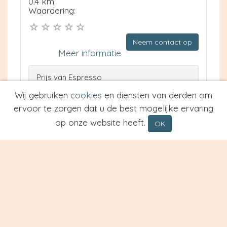
0.4 km
Waardering:
Neem contact op
Meer informatie
Prijs van Espresso
Prijs van Cappuccino
Wij gebruiken
cookies
en diensten van derden om
Type
ervoor te zorgen dat u de best mogelijke ervaring
op onze website heeft.
OK
Restaurant Rhodos