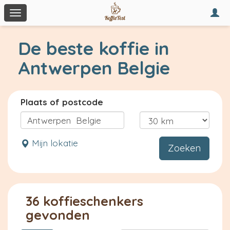
Togg
Toggle
navi
navigation
De beste koffie in
Antwerpen Belgie
Plaats of postcode
Mijn lokatie
Zoeken
36 koffieschenkers
gevonden