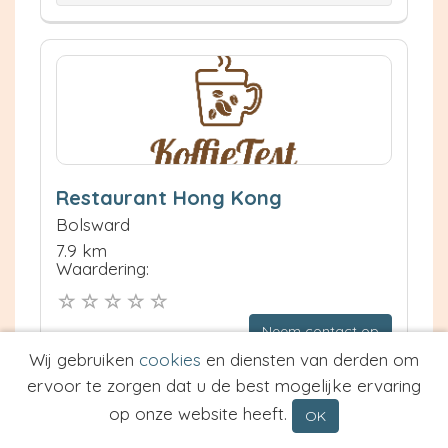
Restaurant Hong Kong
Bolsward
7.9 km
Waardering:
Neem contact op
Meer informatie
Wij gebruiken
cookies
en diensten van derden om
ervoor te zorgen dat u de best mogelijke ervaring
Prijs van Espresso
op onze website heeft.
OK
Prijs van Cappuccino