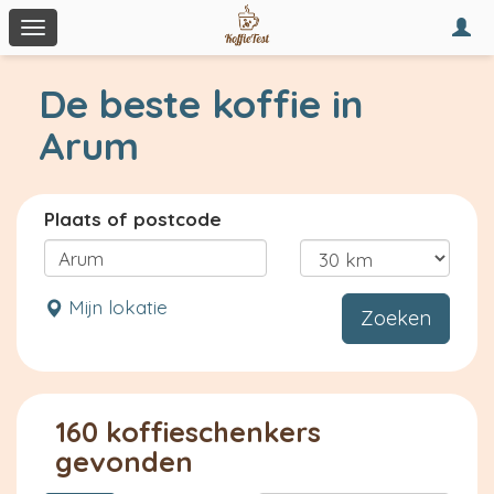
Togg
Toggle
navi
navigation
De beste koffie in
Arum
Plaats of postcode
Mijn lokatie
Zoeken
160 koffieschenkers
gevonden