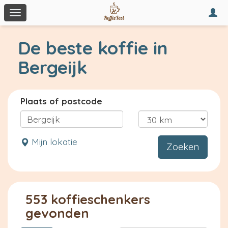
Togg
Toggle
navi
navigation
De beste koffie in
Bergeijk
Plaats of postcode
Mijn lokatie
Zoeken
553 koffieschenkers
gevonden