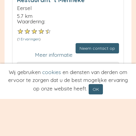
Eersel
5.7 km
Waardering:
(
1 Ervaringen
)
Neem contact op
Meer informatie
Prijs van Espresso
Wij gebruiken
cookies
en diensten van derden om
Prijs van Cappuccino
ervoor te zorgen dat u de best mogelijke ervaring
Type
op onze website heeft.
OK