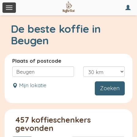
Togg
Toggle
navi
navigation
De beste koffie in
Beugen
Plaats of postcode
Mijn lokatie
Zoeken
457 koffieschenkers
gevonden