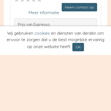
Neem contact op
Meer informatie
Prijs van Espresso
Prijs van Cappuccino
Wij gebruiken
cookies
en diensten van derden om
Type
ervoor te zorgen dat u de best mogelijke ervaring
op onze website heeft.
OK
Restaurant De Matshoek
Afferden
6.8 km
Waardering: