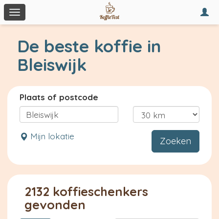
Togg
Toggle
navi
navigation
De beste koffie in
Bleiswijk
Plaats of postcode
Mijn lokatie
Zoeken
2132 koffieschenkers
gevonden