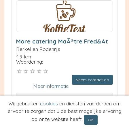
More catering MaÃ®tre Fred&At
Berkel en Rodenrijs
4.9 km
Waardering:
Neem contact op
Meer informatie
Prijs van Espresso
Wij gebruiken
cookies
en diensten van derden om
Prijs van Cappuccino
ervoor te zorgen dat u de best mogelijke ervaring
Type
op onze website heeft.
OK