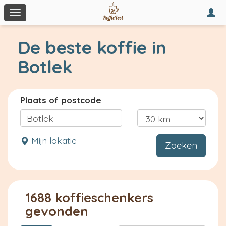
Togg
Toggle
navi
navigation
De beste koffie in
Botlek
Plaats of postcode
Mijn lokatie
Zoeken
1688 koffieschenkers
gevonden