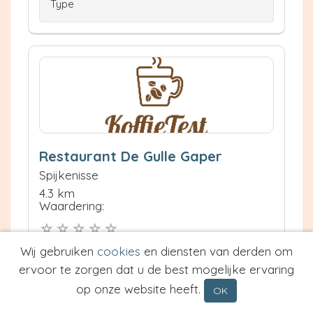
Type
Restaurant De Gulle Gaper
Spijkenisse
4.3 km
Waardering:
Neem contact op
Wij gebruiken
cookies
en diensten van derden om
Meer informatie
ervoor te zorgen dat u de best mogelijke ervaring
op onze website heeft.
OK
Prijs van Espresso