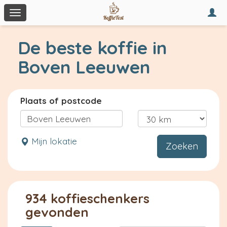
Togg
Toggle
navi
navigation
De beste koffie in
Boven Leeuwen
Plaats of postcode
Mijn lokatie
Zoeken
934 koffieschenkers
gevonden