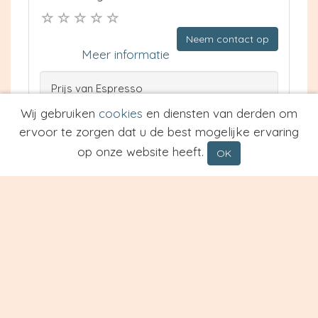
Neem contact op
Meer informatie
Prijs van Espresso
Prijs van Cappuccino
Wij gebruiken
cookies
en diensten van derden om
Type
ervoor te zorgen dat u de best mogelijke ervaring
op onze website heeft.
OK
Restaurant Hart van de Betuwe
Tiel