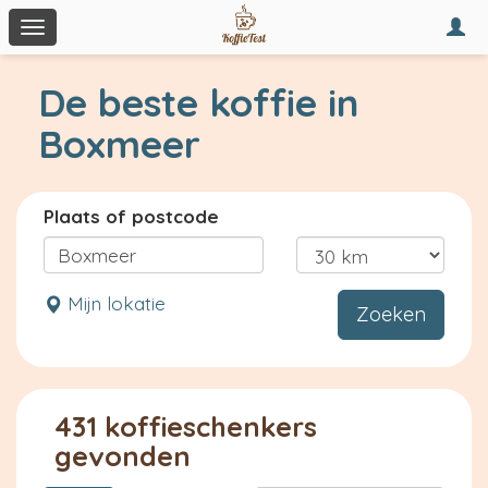
Togg
Toggle
navi
navigation
De beste koffie in
Boxmeer
Plaats of postcode
Mijn lokatie
Zoeken
431 koffieschenkers
gevonden