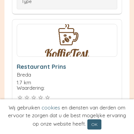
Type
Restaurant Prins
Breda
1.7 km
Waardering:
Neem contact op
Wij gebruiken
cookies
en diensten van derden om
Meer informatie
ervoor te zorgen dat u de best mogelijke ervaring
op onze website heeft.
OK
Prijs van Espresso