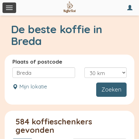
Togg
Toggle
navi
navigation
De beste koffie in
Breda
Plaats of postcode
Mijn lokatie
Zoeken
584 koffieschenkers
gevonden