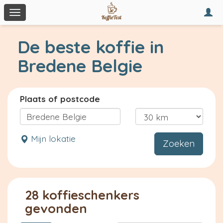
Togg
Toggle
navi
navigation
De beste koffie in
Bredene Belgie
Plaats of postcode
Mijn lokatie
Zoeken
28 koffieschenkers
gevonden