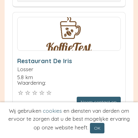
Restaurant De Iris
Losser
5.8 km
Waardering:
Neem contact op
Meer informatie
Wij gebruiken
cookies
en diensten van derden om
ervoor te zorgen dat u de best mogelijke ervaring
Prijs van Espresso
op onze website heeft.
OK
Prijs van Cappuccino