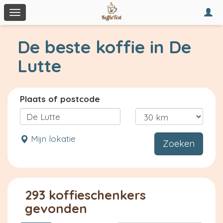
Togg
Toggle
navi
navigation
De beste koffie in De
Lutte
Plaats of postcode
Mijn lokatie
Zoeken
293 koffieschenkers
gevonden