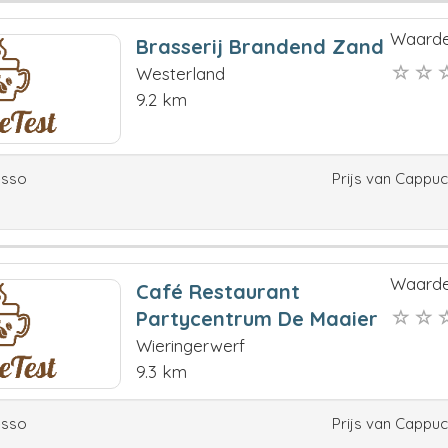
Waarde
Brasserij Brandend Zand
Westerland
9.2 km
esso
Prijs van Cappu
Waarde
Café Restaurant
Partycentrum De Maaier
Wieringerwerf
9.3 km
esso
Prijs van Cappu