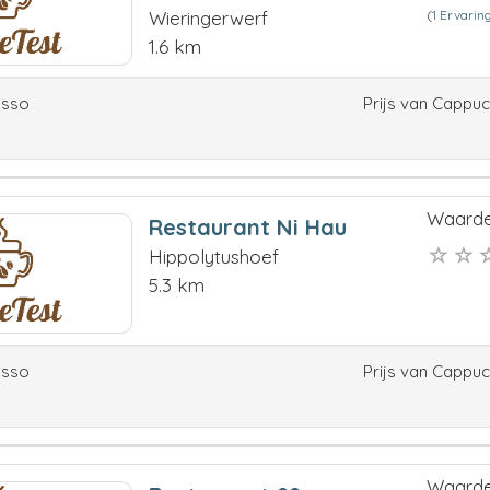
(
1 Ervarin
Wieringerwerf
1.6 km
esso
Prijs van Cappu
Waarde
Restaurant Ni Hau
Hippolytushoef
5.3 km
esso
Prijs van Cappu
Waarde