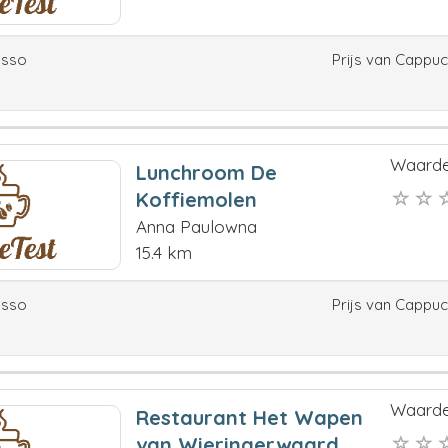
esso
Prijs van Cappu
Waarde
Lunchroom De
Koffiemolen
Anna Paulowna
15.4 km
esso
Prijs van Cappu
Waarde
Restaurant Het Wapen
van Wieringerwaard