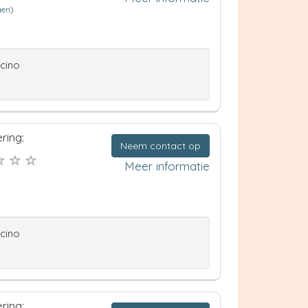
gen
)
ccino
ring:
Neem contact op
Meer informatie
ccino
ring: