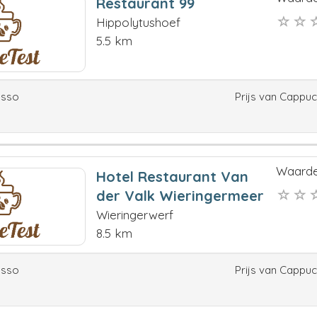
Restaurant 99
Hippolytushoef
5.5 km
esso
Prijs van Cappu
Waarde
Hotel Restaurant Van
der Valk Wieringermeer
Wieringerwerf
8.5 km
esso
Prijs van Cappu