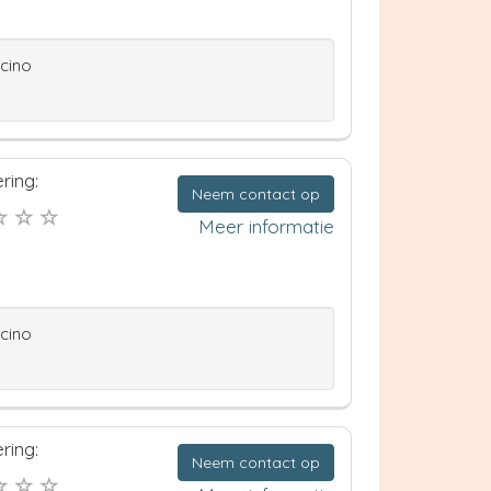
ccino
ring:
Neem contact op
Meer informatie
ccino
ring:
Neem contact op