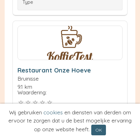
Type
Restaurant Onze Hoeve
Bruinisse
9.1 km
Waardering:
Wij gebruiken
cookies
en diensten van derden om
Neem contact op
Meer informatie
ervoor te zorgen dat u de best mogelijke ervaring
op onze website heeft.
OK
Prijs van Espresso