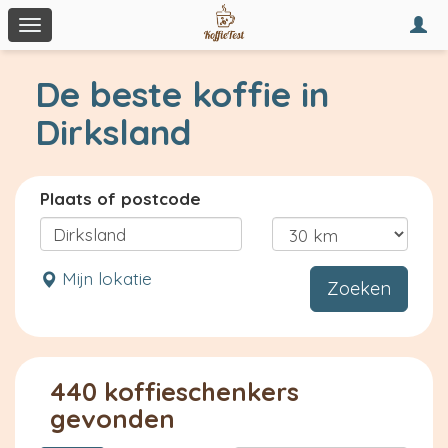
Togg
Toggle
navi
navigation
De beste koffie in
Dirksland
Plaats of postcode
Mijn lokatie
Zoeken
440 koffieschenkers
gevonden