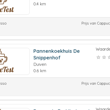
0.4 km
esso
Prijs van Cappu
Waarde
Pannenkoekhuis De
Snippenhof
Duiven
0.6 km
esso
Prijs van Cappu
Waarde