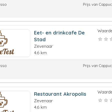
esso
Prijs van Cappu
Waarde
Eet- en drinkcafe De
Stad
Zevenaar
4.6 km
esso
Prijs van Cappu
Waarde
Restaurant Akropolis
Zevenaar
4.6 km