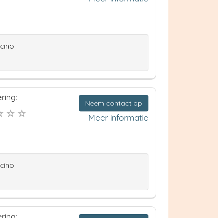
ccino
ring:
Neem contact op
Meer informatie
ccino
ring: