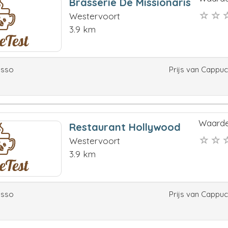
Brasserie De Missionaris
Westervoort
3.9 km
esso
Prijs van Cappu
Waarde
Restaurant Hollywood
Westervoort
3.9 km
esso
Prijs van Cappu