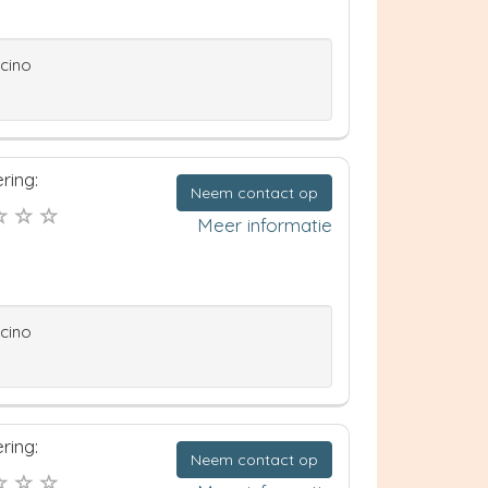
ccino
ring:
Neem contact op
Meer informatie
ccino
ring:
Neem contact op