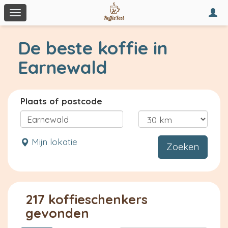
Togg
Toggle
navi
navigation
De beste koffie in
Earnewald
Plaats of postcode
Mijn lokatie
Zoeken
217 koffieschenkers
gevonden