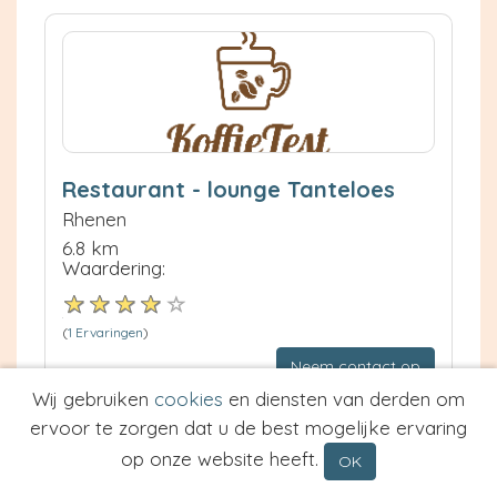
Restaurant - lounge Tanteloes
Rhenen
6.8 km
Waardering:
(
1 Ervaringen
)
Neem contact op
Meer informatie
Wij gebruiken
cookies
en diensten van derden om
ervoor te zorgen dat u de best mogelijke ervaring
Prijs van Espresso
op onze website heeft.
OK
Prijs van Cappuccino