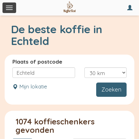
Togg
Toggle
navi
navigation
De beste koffie in
Echteld
Plaats of postcode
Mijn lokatie
Zoeken
1074 koffieschenkers
gevonden