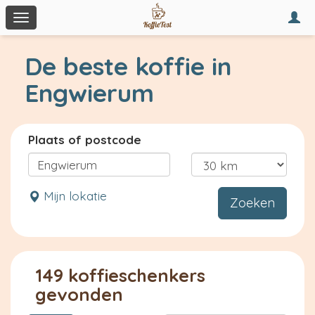
Togg
Toggle
navi
navigation
De beste koffie in
Engwierum
Plaats of postcode
Mijn lokatie
Zoeken
149 koffieschenkers
gevonden