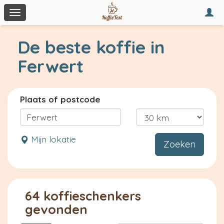
Togg
Toggle
navi
navigation
De beste koffie in
Ferwert
Plaats of postcode
Mijn lokatie
Zoeken
64 koffieschenkers
gevonden