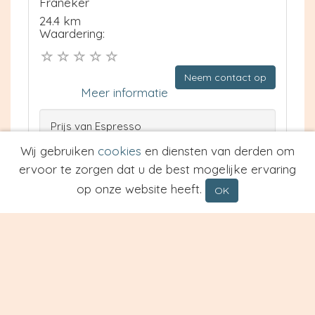
Franeker
24.4 km
Waardering:
Neem contact op
Meer informatie
Prijs van Espresso
Prijs van Cappuccino
Wij gebruiken
cookies
en diensten van derden om
Type
ervoor te zorgen dat u de best mogelijke ervaring
op onze website heeft.
OK