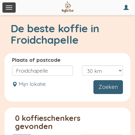
Togg
Toggle
navi
navigation
De beste koffie in
Froidchapelle
Plaats of postcode
Mijn lokatie
Zoeken
0 koffieschenkers
gevonden