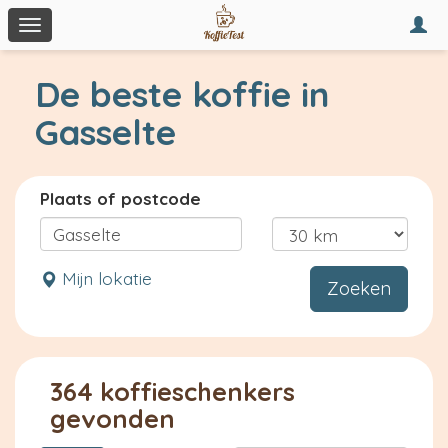
Togg
Toggle
navi
navigation
De beste koffie in
Gasselte
Plaats of postcode
Mijn lokatie
Zoeken
364 koffieschenkers
gevonden