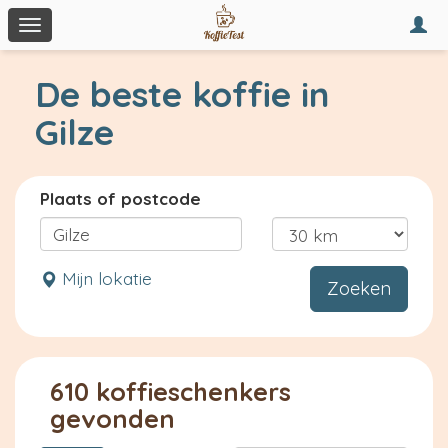
Togg
Toggle
navi
navigation
De beste koffie in
Gilze
Plaats of postcode
Mijn lokatie
Zoeken
610 koffieschenkers
gevonden