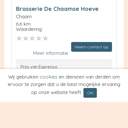
Brasserie De Chaamse Hoeve
Chaam
6.6 km
Waardering:
Neem contact op
Meer informatie
Prijs van Espresso
Prijs van Cappuccino
Wij gebruiken
cookies
en diensten van derden om
Type
ervoor te zorgen dat u de best mogelijke ervaring
op onze website heeft.
OK