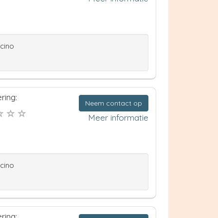
ccino
ring:
Neem contact op
Meer informatie
ccino
ring: