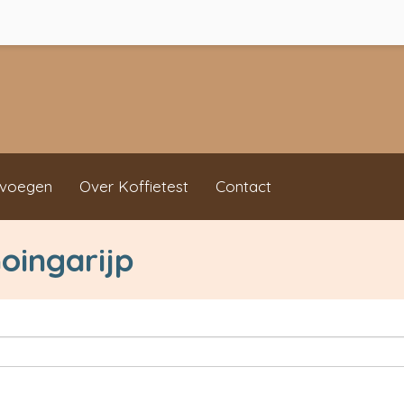
evoegen
Over Koffietest
Contact
Goingarijp