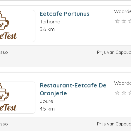
Waarde
Eetcafe Portunus
Terhorne
3.6 km
esso
Prijs van Cappu
Waarde
Restaurant-Eetcafe De
Oranjerie
Joure
4.5 km
esso
Prijs van Cappu