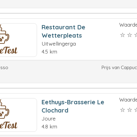
Waarde
Restaurant De
Wetterpleats
Uitwellingerga
4.5 km
esso
Prijs van Cappu
Waarde
Eethuys-Brasserie Le
Clochard
Joure
4.8 km