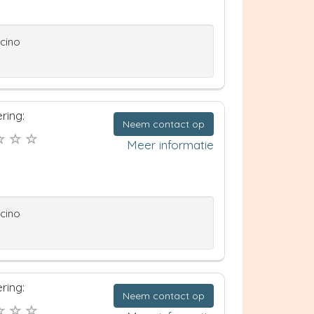
ccino
ring:
Neem contact op
Meer informatie
ccino
ring:
Neem contact op