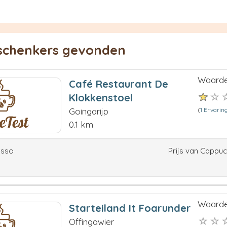
eschenkers gevonden
Waarde
Café Restaurant De
Klokkenstoel
(
1 Ervarin
Goingarijp
0.1 km
esso
Prijs van Cappu
Waarde
Starteiland It Foarunder
Offingawier