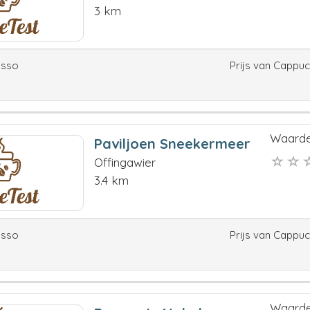
3 km
esso
Prijs van Cappu
Waarde
Paviljoen Sneekermeer
Offingawier
3.4 km
esso
Prijs van Cappu
Waarde