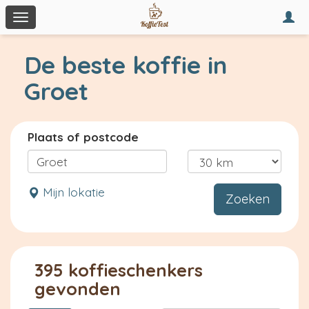
Togg
Toggle
navi
navigation
De beste koffie in
Groet
Plaats of postcode
Mijn lokatie
Zoeken
395 koffieschenkers
gevonden