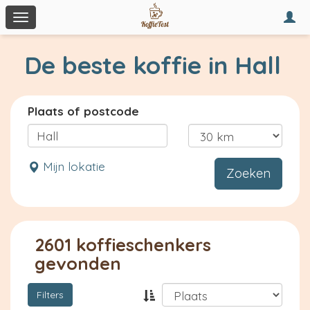
Togg
Toggle
navi
navigation
De beste koffie in Hall
Plaats of postcode
Mijn lokatie
Zoeken
2601 koffieschenkers
gevonden
Filters