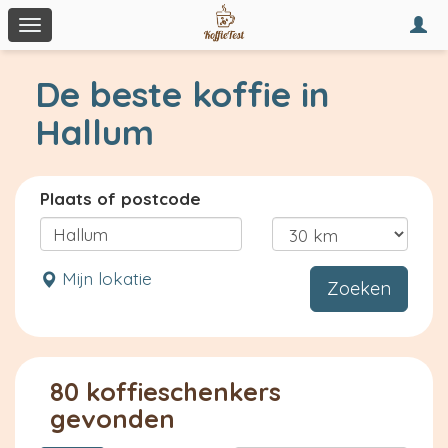
Togg
Toggle
navi
navigation
De beste koffie in
Hallum
Plaats of postcode
Mijn lokatie
Zoeken
80 koffieschenkers
gevonden