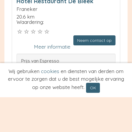
Hotel Restaurant De Bleek
Franeker
20.6 km
Waardering:
Neem contact op
Meer informatie
Prijs van Espresso
Prijs van Cappuccino
Wij gebruiken
cookies
en diensten van derden om
Type
ervoor te zorgen dat u de best mogelijke ervaring
op onze website heeft.
OK