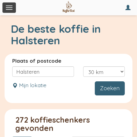
Togg
Toggle
navi
navigation
De beste koffie in
Halsteren
Plaats of postcode
Mijn lokatie
Zoeken
272 koffieschenkers
gevonden