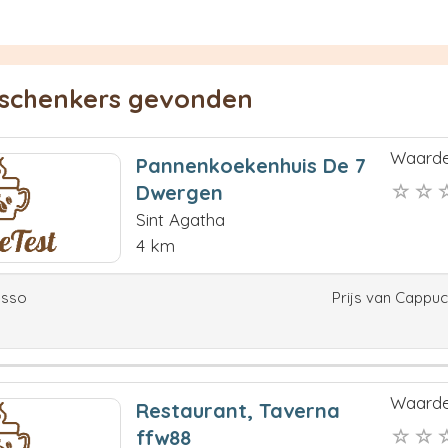
eschenkers gevonden
Waarde
Pannenkoekenhuis De 7
Dwergen
Sint Agatha
4 km
esso
Prijs van Cappu
Waarde
Restaurant, Taverna
ffw88