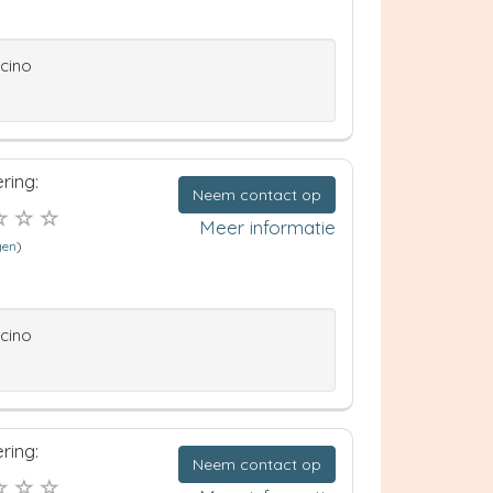
ccino
ring:
Neem contact op
Meer informatie
gen
)
ccino
ring:
Neem contact op