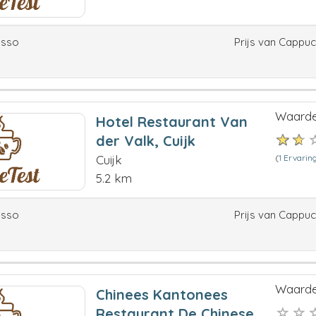
esso
Prijs van Cappu
Waarde
Hotel Restaurant Van
der Valk, Cuijk
(
1 Ervarin
Cuijk
5.2 km
esso
Prijs van Cappu
Waarde
Chinees Kantonees
Restaurant De Chinese