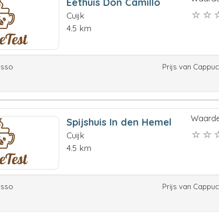
Eethuis Don Camillo
Cuijk
4.5 km
esso
Prijs van Cappu
Waarde
Spijshuis In den Hemel
Cuijk
4.5 km
esso
Prijs van Cappu