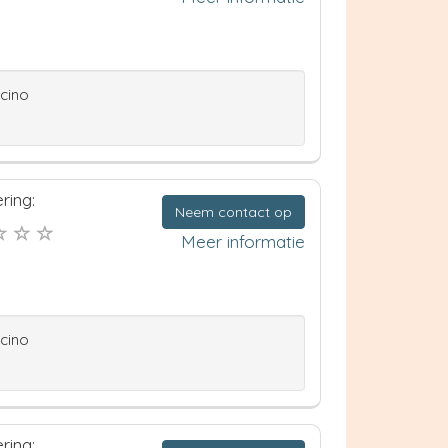
ccino
ring:
Neem contact op
Meer informatie
ccino
ring: