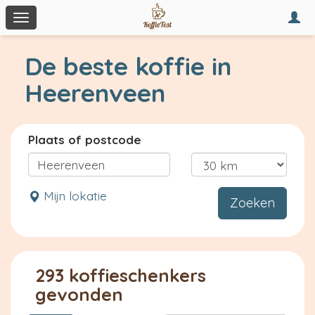
Togg
Toggle
navi
navigation
De beste koffie in
Heerenveen
Plaats of postcode
Mijn lokatie
Zoeken
293 koffieschenkers
gevonden