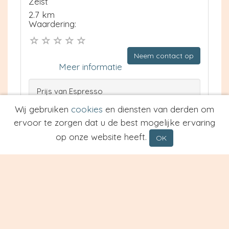
Zeist
2.7 km
Waardering:
Neem contact op
Meer informatie
Prijs van Espresso
Prijs van Cappuccino
Wij gebruiken
cookies
en diensten van derden om
Type
ervoor te zorgen dat u de best mogelijke ervaring
op onze website heeft.
OK