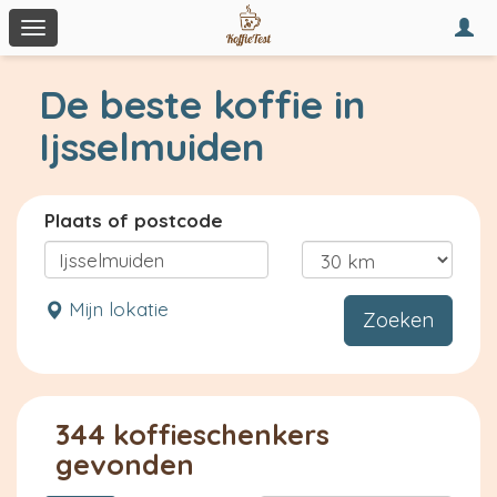
Togg
Toggle
navi
navigation
De beste koffie in
Ijsselmuiden
Plaats of postcode
Mijn lokatie
Zoeken
344 koffieschenkers
gevonden