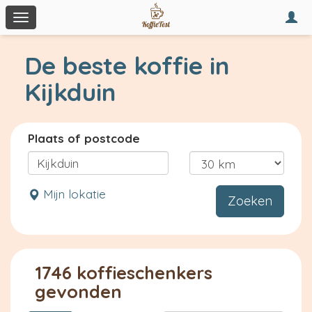
Togg
Toggle
navi
navigation
De beste koffie in
Kijkduin
Plaats of postcode
Mijn lokatie
Zoeken
1746 koffieschenkers
gevonden