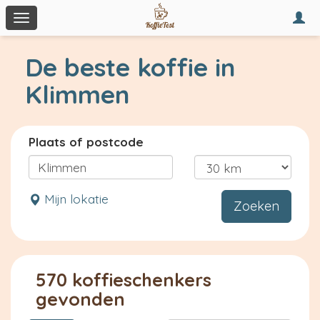
Togg
Toggle
navi
navigation
De beste koffie in
Klimmen
Plaats of postcode
Mijn lokatie
Zoeken
570 koffieschenkers
gevonden