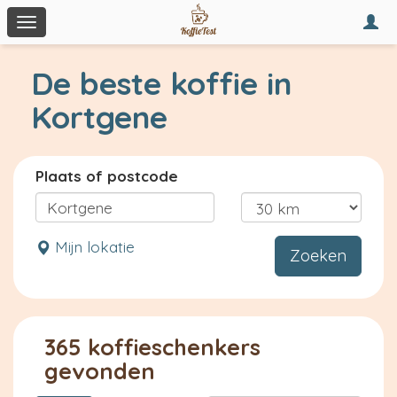
Togg
Toggle
navi
navigation
De beste koffie in
Kortgene
Plaats of postcode
Mijn lokatie
Zoeken
365 koffieschenkers
gevonden