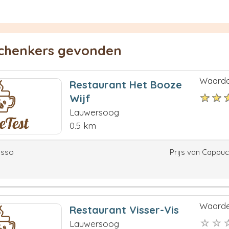
schenkers gevonden
Waarde
Restaurant Het Booze
Wijf
Lauwersoog
0.5 km
esso
Prijs van Cappu
Waarde
Restaurant Visser-Vis
Lauwersoog