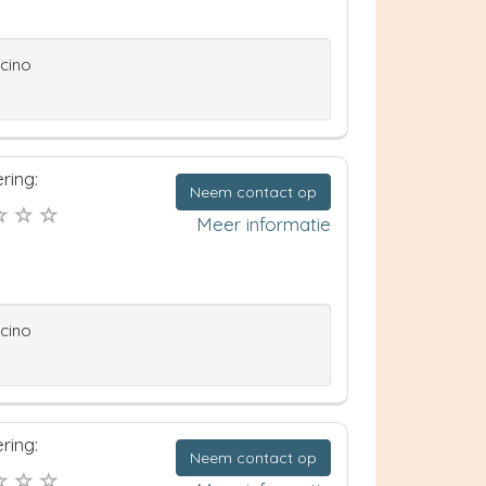
ccino
ring:
Neem contact op
Meer informatie
ccino
ring:
Neem contact op