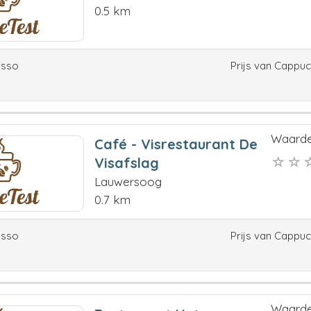
0.5 km
esso
Prijs van Cappu
Waarde
Café - Visrestaurant De
Visafslag
Lauwersoog
0.7 km
esso
Prijs van Cappu
Waarde