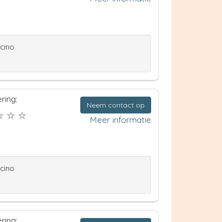
ccino
ring:
Neem contact op
Meer informatie
ccino
ring: