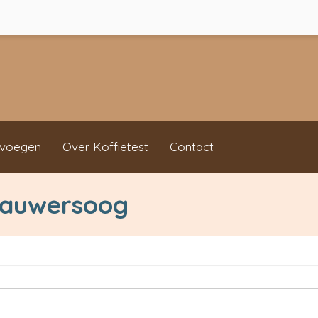
evoegen
Over Koffietest
Contact
 Lauwersoog