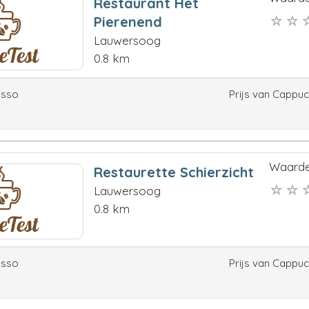
Restaurant Het
Pierenend
Lauwersoog
0.8 km
esso
Prijs van Cappu
Waarde
Restaurette Schierzicht
Lauwersoog
0.8 km
esso
Prijs van Cappu