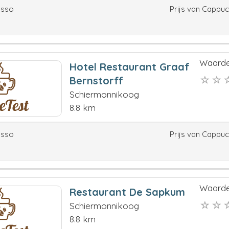
esso
Prijs van Cappu
Waarde
Hotel Restaurant Graaf
Bernstorff
Schiermonnikoog
8.8 km
esso
Prijs van Cappu
Waarde
Restaurant De Sapkum
Schiermonnikoog
8.8 km