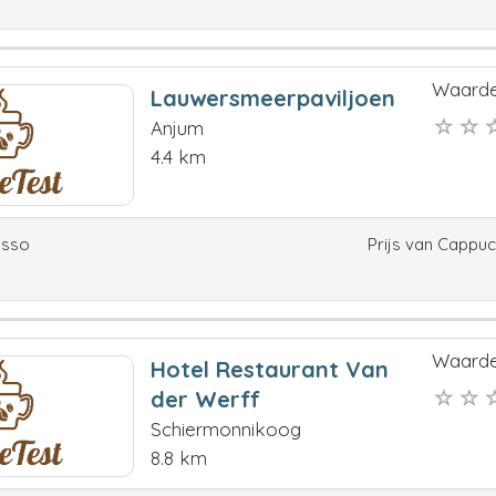
Waarde
Lauwersmeerpaviljoen
Anjum
4.4 km
esso
Prijs van Cappu
Waarde
Hotel Restaurant Van
der Werff
Schiermonnikoog
8.8 km