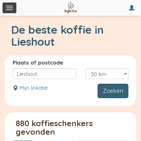
Togg
Toggle
navi
navigation
De beste koffie in
Lieshout
Plaats of postcode
Mijn lokatie
Zoeken
880 koffieschenkers
gevonden