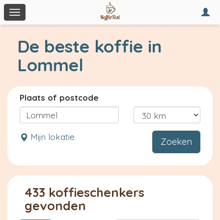
Togg
Toggle
navi
navigation
De beste koffie in
Lommel
Plaats of postcode
Mijn lokatie
Zoeken
433 koffieschenkers
gevonden