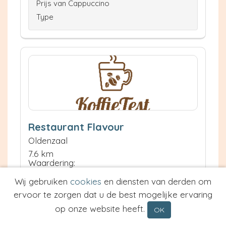
Prijs van Cappuccino
Type
Restaurant Flavour
Oldenzaal
7.6 km
Waardering:
Wij gebruiken
cookies
en diensten van derden om
ervoor te zorgen dat u de best mogelijke ervaring
Neem contact op
Meer informatie
op onze website heeft.
OK