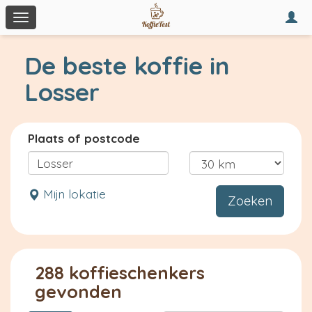
Togg
Toggle
navi
navigation
De beste koffie in
Losser
Plaats of postcode
Mijn lokatie
Zoeken
288 koffieschenkers
gevonden