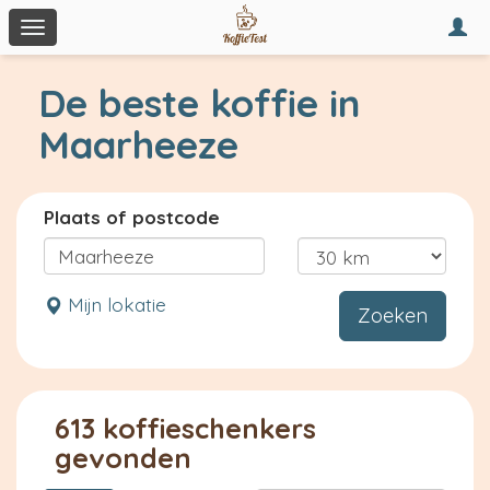
Togg
Toggle
navi
navigation
De beste koffie in
Maarheeze
Plaats of postcode
Mijn lokatie
Zoeken
613 koffieschenkers
gevonden