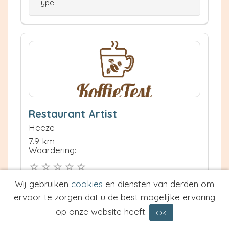
Type
Restaurant Artist
Heeze
7.9 km
Waardering:
Neem contact op
Wij gebruiken
cookies
en diensten van derden om
Meer informatie
ervoor te zorgen dat u de best mogelijke ervaring
op onze website heeft.
OK
Prijs van Espresso