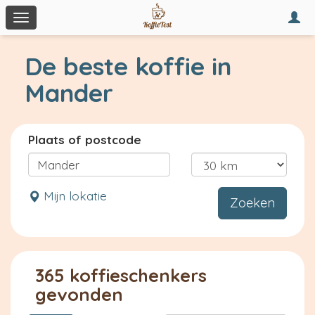
Togg
Toggle
navi
navigation
De beste koffie in
Mander
Plaats of postcode
Mijn lokatie
Zoeken
365 koffieschenkers
gevonden