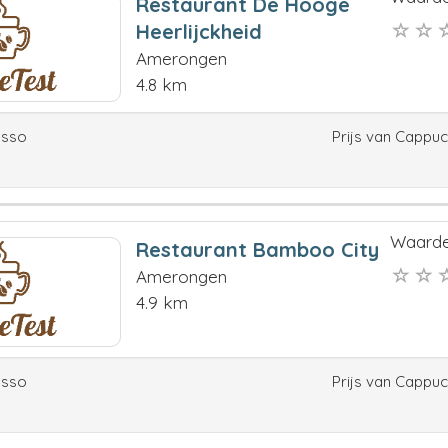
Restaurant De Hooge
Heerlijckheid
Amerongen
4.8 km
esso
Prijs van Cappu
Waarde
Restaurant Bamboo City
Amerongen
4.9 km
esso
Prijs van Cappu