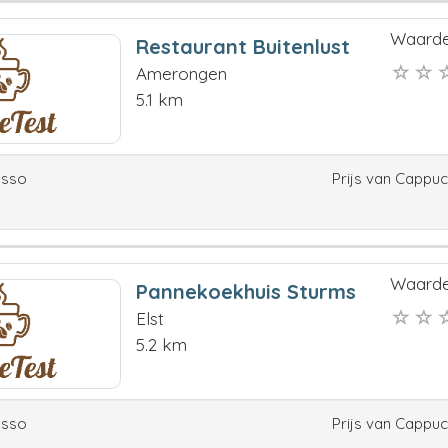
Waarde
Restaurant Buitenlust
Amerongen
5.1 km
esso
Prijs van Cappu
Waarde
Pannekoekhuis Sturms
Elst
5.2 km
esso
Prijs van Cappu