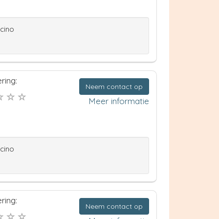
ccino
ring:
Neem contact op
Meer informatie
ccino
ring:
Neem contact op