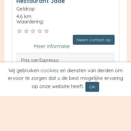
Restaurant Jade
Geldrop
4.6 km
Waardering:
Neem contact op
Meer informatie
Prijs van Espresso
Prijs van Cappuccino
Wij gebruiken
cookies
en diensten van derden om
Type
ervoor te zorgen dat u de best mogelijke ervaring
op onze website heeft.
OK