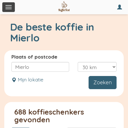
Togg
Toggle
navi
navigation
De beste koffie in
Mierlo
Plaats of postcode
Mijn lokatie
Zoeken
688 koffieschenkers
gevonden