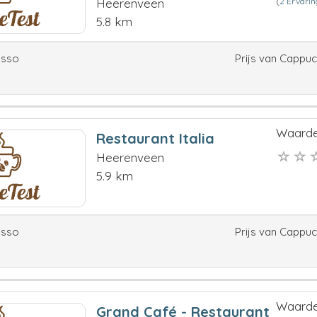
(
2 Ervari
Heerenveen
5.8 km
esso
Prijs van Cappu
Waarde
Restaurant Italia
Heerenveen
5.9 km
esso
Prijs van Cappu
Waarde
Grand Café - Restaurant