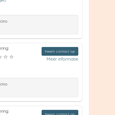
ngen
)
ccino
ring:
Neem contact op
Meer informatie
ccino
ring:
Neem contact op