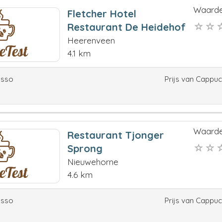
Waarde
Fletcher Hotel
Restaurant De Heidehof
Heerenveen
4.1 km
esso
Prijs van Cappu
Waarde
Restaurant Tjonger
Sprong
Nieuwehorne
4.6 km
esso
Prijs van Cappu