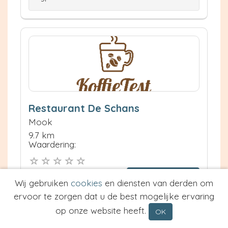
Restaurant De Schans
Mook
9.7 km
Waardering:
Neem contact op
Wij gebruiken
cookies
en diensten van derden om
Meer informatie
ervoor te zorgen dat u de best mogelijke ervaring
op onze website heeft.
Prijs van Espresso
OK
Prijs van Cappuccino