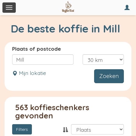
Togg
Toggle
navi
navigation
De beste koffie in Mill
Plaats of postcode
Mijn lokatie
Zoeken
563 koffieschenkers
gevonden
Filters